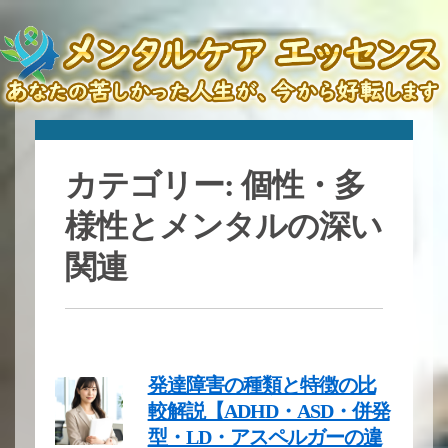
カテゴリー:
個性・多
様性とメンタルの深い
関連
発達障害の種類と特徴の比
較解説【ADHD・ASD・併発
型・LD・アスペルガーの違