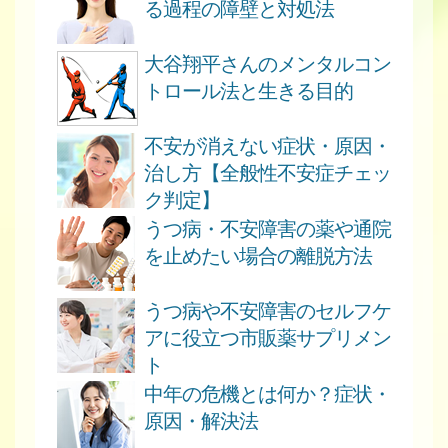
る過程の障壁と対処法
大谷翔平さんのメンタルコン
トロール法と生きる目的
不安が消えない症状・原因・
治し方【全般性不安症チェッ
ク判定】
うつ病・不安障害の薬や通院
を止めたい場合の離脱方法
うつ病や不安障害のセルフケ
アに役立つ市販薬サプリメン
ト
中年の危機とは何か？症状・
原因・解決法