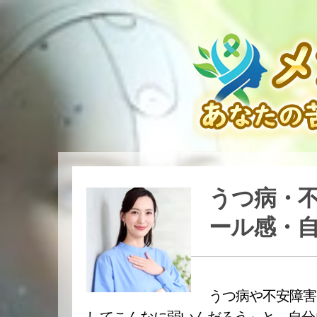
うつ病・
ール感・
うつ病や不安障害