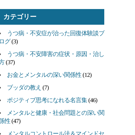
カテゴリー
うつ病・不安症が治った回復体験談ブ
ログ
(3)
うつ病・不安障害の症状・原因・治し
方
(37)
お金とメンタルの深い関係性
(12)
ブッダの教え
(7)
ポジティブ思考になれる名言集
(46)
メンタルと健康・社会問題との深い関
係性
(47)
メンタルコントロール法＆マインドセ