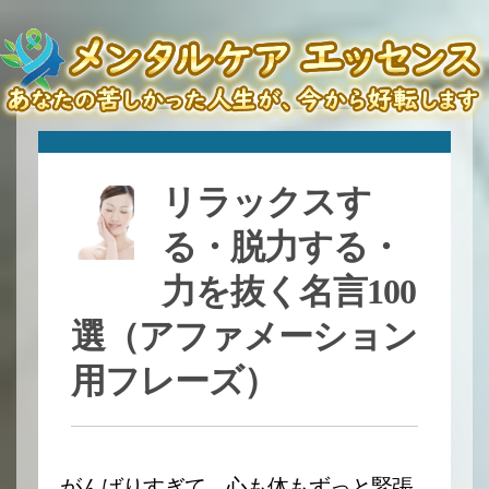
リラックスす
る・脱力する・
力を抜く名言100
選（アファメーション
用フレーズ）
がんばりすぎて、心も体もずっと緊張